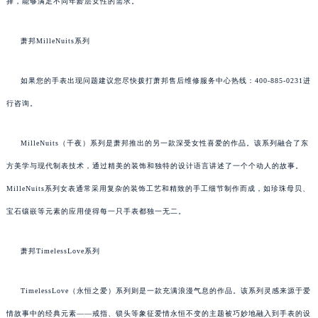
择，能够满足不同年龄层女性的需求。
萧邦MilleNuits系列
如果您的手表出现问题建议您尽快拨打萧邦售后维修服务中心热线：400-885-0231进
行咨询。
MilleNuits（千夜）系列是萧邦推出的另一款深受女性喜爱的作品。该系列融合了东
方美学与现代制表技术，通过精美的装饰和独特的设计语言讲述了一个个动人的故事。
MilleNuits系列女表通常采用复杂的装饰工艺和精致的手工细节制作而成，如珍珠母贝、
宝石镶嵌等元素的应用使得每一只手表都独一无二。
萧邦TimelessLove系列
TimelessLove（永恒之爱）系列则是一款充满浪漫气息的作品。该系列灵感来源于爱
情故事中的经典元素——戒指、锁头等象征爱情永恒不变的主题被巧妙地融入到手表的设