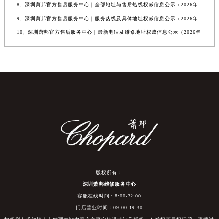
8、深圳萧邦官方售后服务中心｜全部地址与售后热线权威信息公示（2026年
9、深圳萧邦官方售后服务中心｜服务热线及具体地址权威信息公示（2026年
10、深圳萧邦官方售后服务中心｜最新电话及维修地址权威信息公示（2026年
版权所有：
深圳萧邦维修服务中心
客服在线时间：8:00-22:00
门店营业时间：09:00-19:30