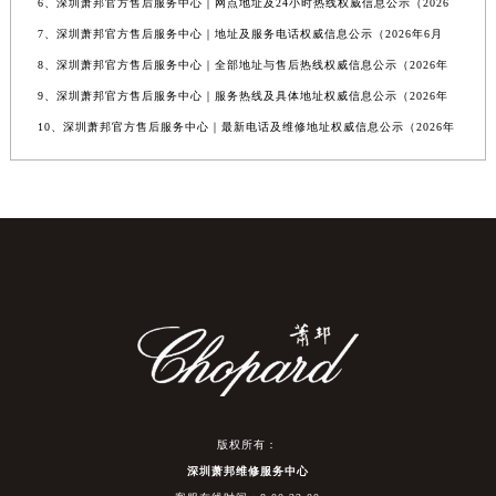
6、深圳萧邦官方售后服务中心｜网点地址及24小时热线权威信息公示（2026
7、深圳萧邦官方售后服务中心｜地址及服务电话权威信息公示（2026年6月
8、深圳萧邦官方售后服务中心｜全部地址与售后热线权威信息公示（2026年
9、深圳萧邦官方售后服务中心｜服务热线及具体地址权威信息公示（2026年
10、深圳萧邦官方售后服务中心｜最新电话及维修地址权威信息公示（2026年
版权所有：
深圳萧邦维修服务中心