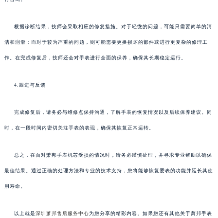
根据诊断结果，技师会采取相应的修复措施。对于轻微的问题，可能只需要简单的清
洁和润滑；而对于较为严重的问题，则可能需要更换损坏的部件或进行更复杂的修理工
作。在完成修复后，技师还会对手表进行全面的保养，确保其长期稳定运行。
4.跟进与反馈
完成修复后，请务必与维修点保持沟通，了解手表的恢复情况以及后续保养建议。同
时，在一段时间内密切关注手表的表现，确保其恢复正常运转。
总之，在面对萧邦手表机芯受损的情况时，请务必谨慎处理，并寻求专业帮助以确保
最佳结果。通过正确的处理方法和专业的技术支持，您将能够恢复爱表的功能并延长其使
用寿命。
以上就是
深圳萧邦售后服务中心
为您分享的精彩内容。如果您还有其他关于萧邦手表