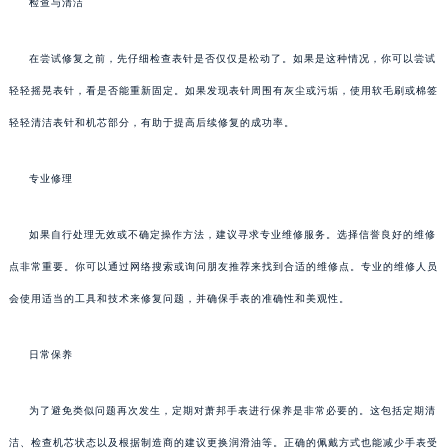
检查与清洁
在尝试修复之前，先仔细检查表针是否仅仅是松动了。如果是这种情况，你可以尝试
轻轻摇晃表针，看是否能重新固定。如果发现表针周围有灰尘或污垢，使用软毛刷或棉签
轻轻清洁表针和机芯部分，有助于提高后续修复的成功率。
专业修理
如果自行处理无效或不确定操作方法，建议寻求专业维修服务。选择信誉良好的维修
点非常重要。你可以通过网络搜索或询问朋友推荐来找到合适的维修点。专业的维修人员
会使用适当的工具和技术来修复问题，并确保手表的准确性和美观性。
日常保养
为了避免类似问题再次发生，定期对萧邦手表进行保养是非常必要的。这包括定期清
洁、检查机芯状态以及根据制造商的建议更换润滑油等。正确的佩戴方式也能减少手表受