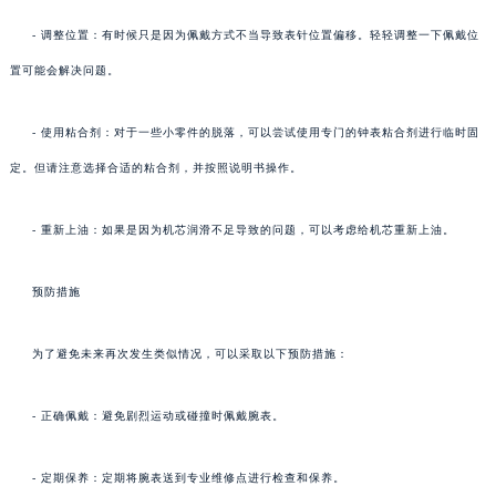
- 调整位置：有时候只是因为佩戴方式不当导致表针位置偏移。轻轻调整一下佩戴位
置可能会解决问题。
- 使用粘合剂：对于一些小零件的脱落，可以尝试使用专门的钟表粘合剂进行临时固
定。但请注意选择合适的粘合剂，并按照说明书操作。
- 重新上油：如果是因为机芯润滑不足导致的问题，可以考虑给机芯重新上油。
预防措施
为了避免未来再次发生类似情况，可以采取以下预防措施：
- 正确佩戴：避免剧烈运动或碰撞时佩戴腕表。
- 定期保养：定期将腕表送到专业维修点进行检查和保养。