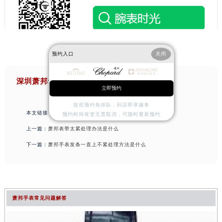
预约入口
关闭
深圳萧邦售后维修服务中心
立即预约
提前预约免排队，到店即享服务
本文链接：
http://www.cdzbwx.com/problem/737.html
预约时间有变无需取消，可随时重新预约
上一篇：
萧邦表带太紧处理办法是什么
下一篇：
萧邦手表发条一直上不紧处理方法是什么
萧邦手表常见问题解答