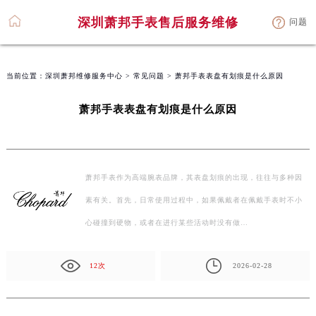
深圳萧邦手表售后服务维修
问题
当前位置：
深圳萧邦维修服务中心
>
常见问题
> 萧邦手表表盘有划痕是什么原因
萧邦手表表盘有划痕是什么原因
萧邦手表作为高端腕表品牌，其表盘划痕的出现，往往与多种因
素有关。首先，日常使用过程中，如果佩戴者在佩戴手表时不小
心碰撞到硬物，或者在进行某些活动时没有做…
12次
2026-02-28