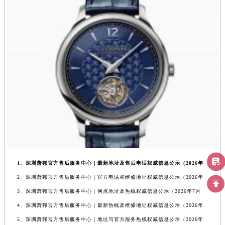
1、深圳萧邦官方售后服务中心｜最新地址及售后电话权威信息公示（2026年
2、深圳萧邦官方售后服务中心｜官方电话和维修地址权威信息公示（2026年
3、深圳萧邦官方售后服务中心｜网点地址及热线权威信息公示（2026年7月
4、深圳萧邦官方售后服务中心｜最新热线及维修地址权威信息公示（2026年
5、深圳萧邦官方售后服务中心｜地址与官方服务热线权威信息公示（2026年