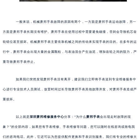
一般来说，机械萧邦手表故障的原因有两个，一方面是萧邦手表运动故障，另一
方面是萧邦手表长期没有维护。萧邦手表在使用过程中需要避免碰撞，否则会导致机芯齿
轮错位甚至损坏。机械萧邦手表主要依靠机械之间的传动来实现手表的目的。在多年的运
行中，萧邦手表会出现大量的金属颗粒，与表油混合产生油泥，增加齿轮之间的阻力，严
重导致萧邦手表停止。
如果我们突然发现萧邦手表没有离开，建议我们立即将手表送到专业维修服务中
心进行专业技术人员测试，放置时间过长导致萧邦手表其他故障并发，对萧邦手表造成严
重损坏。
以上就是
深圳萧邦维修服务中心
分享：“为什么
萧邦手表
会出现走时故障的现
象？”的全部内容，如果您有手表维修、手表维修等问题，您可以随时在线咨询或致电我
们的咨询电话。此外，它还可以为您提供配件更换和手表识别服务。我们有专业的维修大