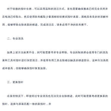
对于轻微的指针生锈，可以采用温和的清洁方式。首先需要确保腕表已经完全关闭并
且电池已经取出。然后使用软布蘸取少量酒精轻轻擦拭指针表面，酒精具有良好的溶解作
用，能够帮助去除表面的锈迹。完成清洁后，请务必用干净的软布擦干。
二、专业清洗
如果上述方法效果不佳，则可能需要寻求专业帮助。专业的制表师会使用专门的清洗
液和工具对指针进行深层清洁，并使用专用工具去除难以触及的锈迹部分。这种方法虽然
成本较高，但能够确保指针恢复如新。
三、更换指针
在某些情况下，即使经过专业清洗也无法完全去除锈迹。此时可能需要考虑更换新的
指针。选择与原装匹配一致的新指针，并