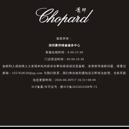
版权所有：
深圳萧邦维修服务中心
客服在线时间：8:00-22:00
门店营业时间：09:00-19:30
如权利人或知情人士发现本站内容存在事实错误或涉及版权、名誉权等侵权问题，请通过
邮箱：2557628530@qq.com 与我们联系，我们将在收到通知后立即依法处理。当前页面
信息更新时间：2026-06-30T17:16:31+08:00
ICP备案/许可证号：黔ICP备2025055598号-72