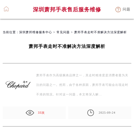
深圳萧邦手表售后服务维修
问题
当前位置：
深圳萧邦维修服务中心
>
常见问题
> 萧邦手表走时不准解决方法深度解析
萧邦手表走时不准解决方法深度解析
萧邦手表作为高级腕表品牌之一，其走时精准度是消费者最为关
注的问题之一。然而，由于各种原因，萧邦手表可能会出现走时
不准的情况。针对这一问题，本文将深入解…
33次
2025-09-24