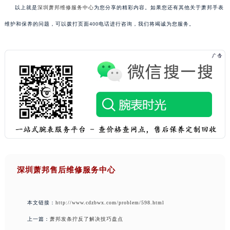
以上就是
深圳萧邦维修服务中心
为您分享的精彩内容。如果您还有其他关于萧邦手表
维护和保养的问题，可以拨打页面400电话进行咨询，我们将竭诚为您服务。
深圳萧邦售后维修服务中心
本文链接：
http://www.cdzbwx.com/problem/598.html
上一篇：
萧邦发条拧反了解决技巧盘点