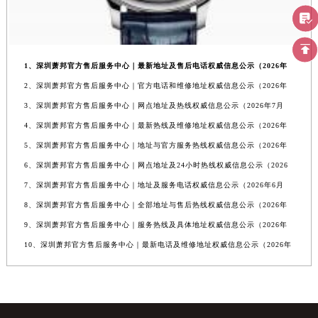
1、深圳萧邦官方售后服务中心｜最新地址及售后电话权威信息公示（2026年
2、深圳萧邦官方售后服务中心｜官方电话和维修地址权威信息公示（2026年
3、深圳萧邦官方售后服务中心｜网点地址及热线权威信息公示（2026年7月
4、深圳萧邦官方售后服务中心｜最新热线及维修地址权威信息公示（2026年
5、深圳萧邦官方售后服务中心｜地址与官方服务热线权威信息公示（2026年
6、深圳萧邦官方售后服务中心｜网点地址及24小时热线权威信息公示（2026
7、深圳萧邦官方售后服务中心｜地址及服务电话权威信息公示（2026年6月
8、深圳萧邦官方售后服务中心｜全部地址与售后热线权威信息公示（2026年
9、深圳萧邦官方售后服务中心｜服务热线及具体地址权威信息公示（2026年
10、深圳萧邦官方售后服务中心｜最新电话及维修地址权威信息公示（2026年