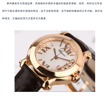
萧邦腕表作为高端品牌，其精致的外观和卓越的性能备受青睐。然而，有时在日常使
用中可能会遇到表针脱落的情况，这不仅影响美观，还可能影响腕表的正常功能。面对这
种情况，正确的处理方式显得尤为重要。