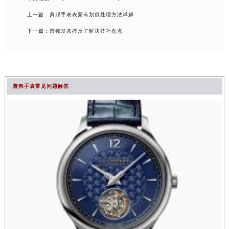
上一篇：
萧邦手表表蒙有划痕处理方法详解
下一篇：
萧邦发条拧反了解决技巧盘点
萧邦手表常见问题解答