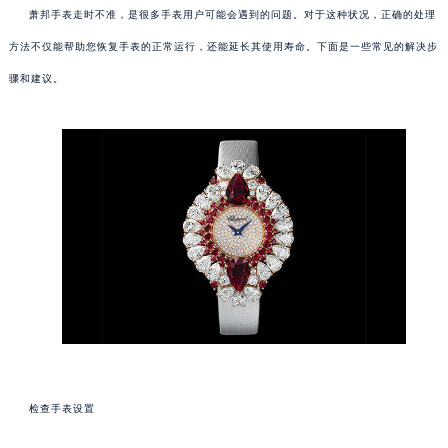
萧邦手表走时不准，是很多手表用户可能会遇到的问题。对于这种状况，正确的处理
方法不仅能帮助您恢复手表的正常运行，还能延长其使用寿命。下面是一些常见的解决步
骤和建议。
检查手表设置