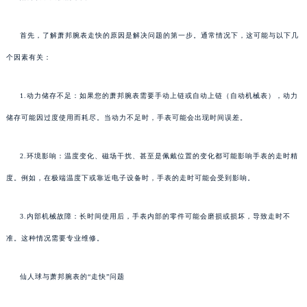
首先，了解萧邦腕表走快的原因是解决问题的第一步。通常情况下，这可能与以下几
个因素有关：
1.动力储存不足：如果您的萧邦腕表需要手动上链或自动上链（自动机械表），动力
储存可能因过度使用而耗尽。当动力不足时，手表可能会出现时间误差。
2.环境影响：温度变化、磁场干扰、甚至是佩戴位置的变化都可能影响手表的走时精
度。例如，在极端温度下或靠近电子设备时，手表的走时可能会受到影响。
3.内部机械故障：长时间使用后，手表内部的零件可能会磨损或损坏，导致走时不
准。这种情况需要专业维修。
仙人球与萧邦腕表的“走快”问题