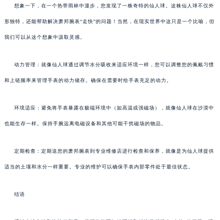
想象一下，在一个热带雨林中漫步，您发现了一株奇特的仙人球。这株仙人球不仅外
形独特，还能帮助解决萧邦腕表“走快”的问题！当然，在现实世界中这只是一个比喻，但
我们可以从这个想象中汲取灵感。
动力管理：就像仙人球通过调节水分吸收来适应环境一样，您可以调整您的佩戴习惯
和上链频率来管理手表的动力储存。确保在需要时给手表充足的动力。
环境适应：避免将手表暴露在极端环境中（如高温或强磁场），就像仙人球在沙漠中
也能生存一样。保持手腕远离电磁设备和其他可能干扰磁场的物品。
定期检查：定期送您的萧邦腕表到专业维修店进行检查和保养，就像是为仙人球提供
适当的土壤和水分一样重要。专业的维护可以确保手表内部零件处于最佳状态。
结语