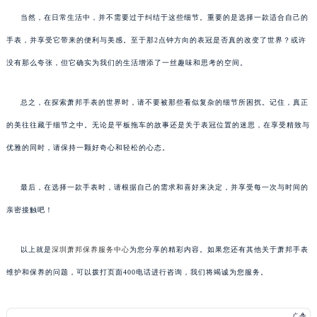
当然，在日常生活中，并不需要过于纠结于这些细节。重要的是选择一款适合自己的
手表，并享受它带来的便利与美感。至于那2点钟方向的表冠是否真的改变了世界？或许
没有那么夸张，但它确实为我们的生活增添了一丝趣味和思考的空间。
总之，在探索萧邦手表的世界时，请不要被那些看似复杂的细节所困扰。记住，真正
的美往往藏于细节之中。无论是平板拖车的故事还是关于表冠位置的迷思，在享受精致与
优雅的同时，请保持一颗好奇心和轻松的心态。
最后，在选择一款手表时，请根据自己的需求和喜好来决定，并享受每一次与时间的
亲密接触吧！
以上就是
深圳萧邦保养服务中心
为您分享的精彩内容。如果您还有其他关于萧邦手表
维护和保养的问题，可以拨打页面400电话进行咨询，我们将竭诚为您服务。