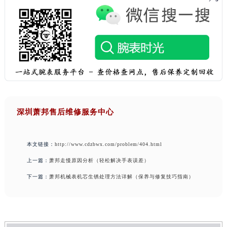
深圳萧邦售后维修服务中心
本文链接：
http://www.cdzbwx.com/problem/404.html
上一篇：
萧邦走慢原因分析（轻松解决手表误差）
下一篇：
萧邦机械表机芯生锈处理方法详解（保养与修复技巧指南）