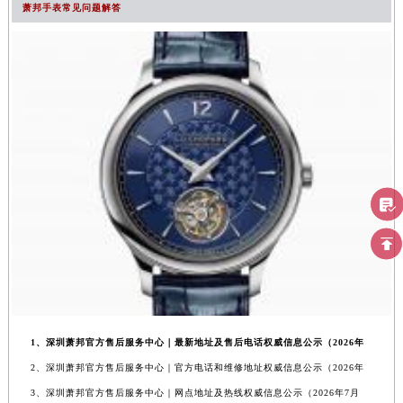
萧邦手表常见问题解答
1、深圳萧邦官方售后服务中心｜最新地址及售后电话权威信息公示（2026年
2、深圳萧邦官方售后服务中心｜官方电话和维修地址权威信息公示（2026年
3、深圳萧邦官方售后服务中心｜网点地址及热线权威信息公示（2026年7月