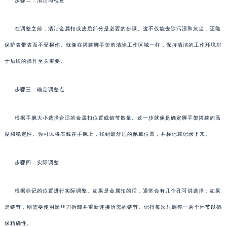
步骤二：清洁与检查
在调整之前，清洁金属扣或皮质部分是必要的步骤。这不仅能去除污渍和灰尘，还能
保护表带表面不受损伤。就像在搭建脚手架前清除工作区域一样，保持清洁的工作环境对
于后续的操作至关重要。
步骤三：确定调整点
根据手腕大小选择合适的金属扣位置或链节数量。这一步就像是确定脚手架搭建的高
度和稳定性。你可以将表戴在手腕上，找到最舒适的佩戴位置，并标记或记录下来。
步骤四：实际调整
根据标记的位置进行实际调整。如果是金属扣的话，通常会有几个孔可供选择；如果
是链节，则需要使用螺丝刀拆卸并重新连接所需的链节。记得每次只调整一两个环节以确
保精确性。