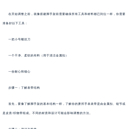
在开始调整之前，就像搭建脚手架前需要确保所有工具和材料都已到位一样，你需要
准备好以下工具：
一把小号螺丝刀
一个干净、柔软的布料（用于清洁金属扣）
一份耐心和细心
步骤一：了解表带结构
首先，要像了解脚手架的基本结构一样，了解你的萧邦手表表带是由金属扣、链节或
是皮质/织物带组成。不同的材质和设计可能会影响调整的方法。