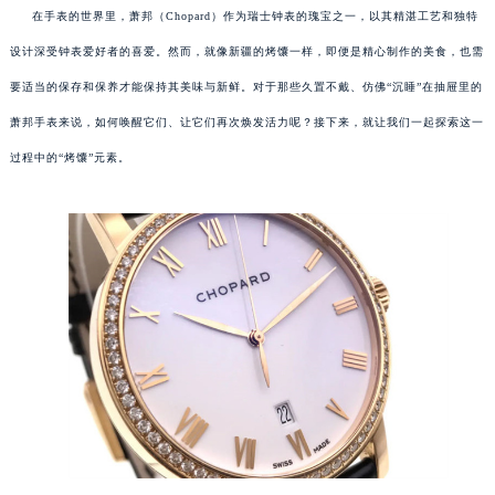
在手表的世界里，萧邦（Chopard）作为瑞士钟表的瑰宝之一，以其精湛工艺和独特
设计深受钟表爱好者的喜爱。然而，就像新疆的烤馕一样，即便是精心制作的美食，也需
要适当的保存和保养才能保持其美味与新鲜。对于那些久置不戴、仿佛“沉睡”在抽屉里的
萧邦手表来说，如何唤醒它们、让它们再次焕发活力呢？接下来，就让我们一起探索这一
过程中的“烤馕”元素。