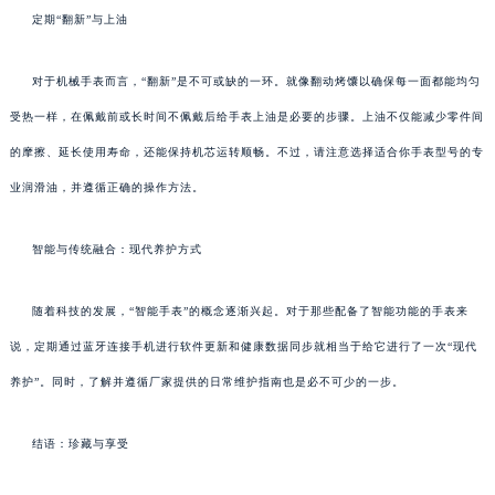
定期“翻新”与上油
对于机械手表而言，“翻新”是不可或缺的一环。就像翻动烤馕以确保每一面都能均匀
受热一样，在佩戴前或长时间不佩戴后给手表上油是必要的步骤。上油不仅能减少零件间
的摩擦、延长使用寿命，还能保持机芯运转顺畅。不过，请注意选择适合你手表型号的专
业润滑油，并遵循正确的操作方法。
智能与传统融合：现代养护方式
随着科技的发展，“智能手表”的概念逐渐兴起。对于那些配备了智能功能的手表来
说，定期通过蓝牙连接手机进行软件更新和健康数据同步就相当于给它进行了一次“现代
养护”。同时，了解并遵循厂家提供的日常维护指南也是必不可少的一步。
结语：珍藏与享受