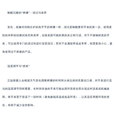
唤醒沉睡的“烤馕”：清洁与保养
首先，就像对待刚出炉的热乎乎的烤馕一样，清洁是唤醒萧邦手表的第一步。使用柔
软的布料轻轻擦拭表壳和表带，去除表面可能积累的灰尘和污渍。对于不锈钢材质的手
表，可以使用专门的清洁剂进行深层清洁；而对于金属链带或皮革带，则需更加小心，避
免使用过于刺激的产品。
温度调节与“烘焙”
正如新疆人会根据天气变化调整烤馕的时间和火候以保持其最佳口感，对手表进行适
当的温度调节同样重要。长时间存放的手表可能会因环境变化而出现走时误差或机械故
障。将手表置于室温下一段时间（避免极端高温或低温环境），让其适应周围环境的变
化，有助于减少这些影响。