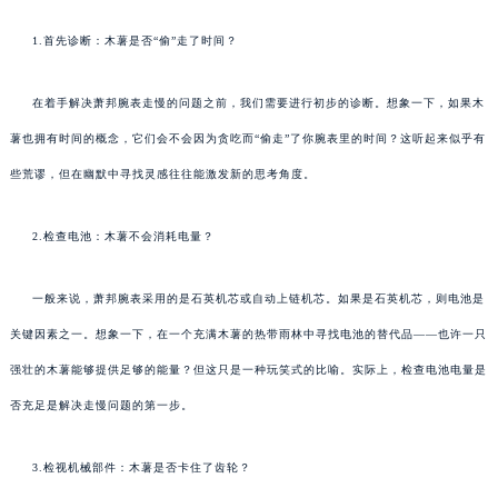
1.首先诊断：木薯是否“偷”走了时间？
在着手解决萧邦腕表走慢的问题之前，我们需要进行初步的诊断。想象一下，如果木
薯也拥有时间的概念，它们会不会因为贪吃而“偷走”了你腕表里的时间？这听起来似乎有
些荒谬，但在幽默中寻找灵感往往能激发新的思考角度。
2.检查电池：木薯不会消耗电量？
一般来说，萧邦腕表采用的是石英机芯或自动上链机芯。如果是石英机芯，则电池是
关键因素之一。想象一下，在一个充满木薯的热带雨林中寻找电池的替代品——也许一只
强壮的木薯能够提供足够的能量？但这只是一种玩笑式的比喻。实际上，检查电池电量是
否充足是解决走慢问题的第一步。
3.检视机械部件：木薯是否卡住了齿轮？