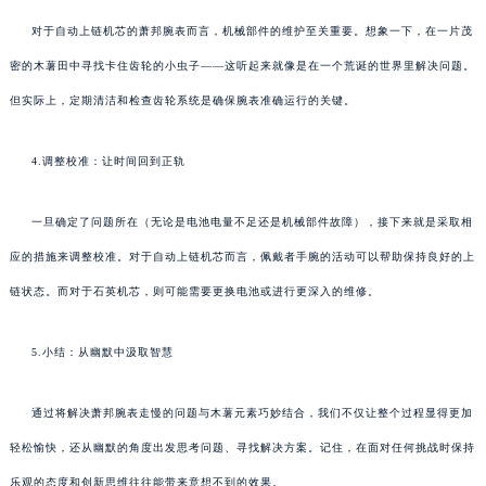
对于自动上链机芯的萧邦腕表而言，机械部件的维护至关重要。想象一下，在一片茂
密的木薯田中寻找卡住齿轮的小虫子——这听起来就像是在一个荒诞的世界里解决问题。
但实际上，定期清洁和检查齿轮系统是确保腕表准确运行的关键。
4.调整校准：让时间回到正轨
一旦确定了问题所在（无论是电池电量不足还是机械部件故障），接下来就是采取相
应的措施来调整校准。对于自动上链机芯而言，佩戴者手腕的活动可以帮助保持良好的上
链状态。而对于石英机芯，则可能需要更换电池或进行更深入的维修。
5.小结：从幽默中汲取智慧
通过将解决萧邦腕表走慢的问题与木薯元素巧妙结合，我们不仅让整个过程显得更加
轻松愉快，还从幽默的角度出发思考问题、寻找解决方案。记住，在面对任何挑战时保持
乐观的态度和创新思维往往能带来意想不到的效果。