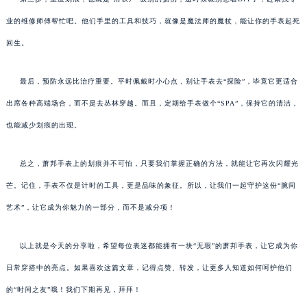
业的维修师傅帮忙吧。他们手里的工具和技巧，就像是魔法师的魔杖，能让你的手表起死
回生。
最后，预防永远比治疗重要。平时佩戴时小心点，别让手表去“探险”，毕竟它更适合
出席各种高端场合，而不是去丛林穿越。而且，定期给手表做个“SPA”，保持它的清洁，
也能减少划痕的出现。
总之，萧邦手表上的划痕并不可怕，只要我们掌握正确的方法，就能让它再次闪耀光
芒。记住，手表不仅是计时的工具，更是品味的象征。所以，让我们一起守护这份“腕间
艺术”，让它成为你魅力的一部分，而不是减分项！
以上就是今天的分享啦，希望每位表迷都能拥有一块“无瑕”的萧邦手表，让它成为你
日常穿搭中的亮点。如果喜欢这篇文章，记得点赞、转发，让更多人知道如何呵护他们
的“时间之友”哦！我们下期再见，拜拜！