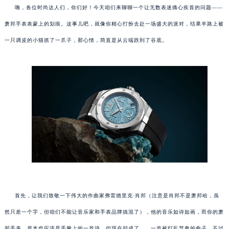
嗨，各位时尚达人们，你们好！今天咱们来聊聊一个让无数表迷痛心疾首的问题——
萧邦手表表蒙上的划痕。这事儿吧，就像你精心打扮去赴一场盛大的派对，结果半路上被
一只调皮的小猫抓了一爪子，那心情，简直是从云端跌到了谷底。
首先，让我们致敬一下伟大的作曲家弗雷德里克·肖邦（注意是肖邦不是萧邦哈，虽
然只差一个字，但咱们不能让音乐家和手表品牌搞混了），他的音乐如诗如画，而你的萧
邦手表，原本也应该是手腕上的一首诗，但现在却成了……一首被打乱节奏的曲子。不过