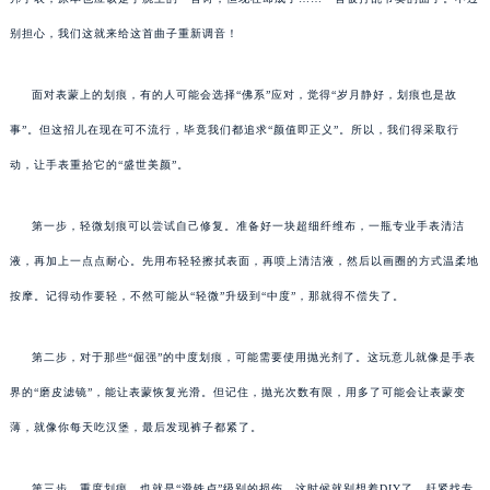
别担心，我们这就来给这首曲子重新调音！
面对表蒙上的划痕，有的人可能会选择“佛系”应对，觉得“岁月静好，划痕也是故
事”。但这招儿在现在可不流行，毕竟我们都追求“颜值即正义”。所以，我们得采取行
动，让手表重拾它的“盛世美颜”。
第一步，轻微划痕可以尝试自己修复。准备好一块超细纤维布，一瓶专业手表清洁
液，再加上一点点耐心。先用布轻轻擦拭表面，再喷上清洁液，然后以画圈的方式温柔地
按摩。记得动作要轻，不然可能从“轻微”升级到“中度”，那就得不偿失了。
第二步，对于那些“倔强”的中度划痕，可能需要使用抛光剂了。这玩意儿就像是手表
界的“磨皮滤镜”，能让表蒙恢复光滑。但记住，抛光次数有限，用多了可能会让表蒙变
薄，就像你每天吃汉堡，最后发现裤子都紧了。
第三步，重度划痕，也就是“滑铁卢”级别的损伤，这时候就别想着DIY了，赶紧找专